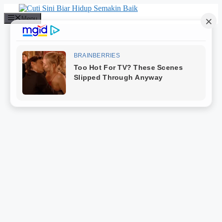
Langsung
ke
Menu
isi