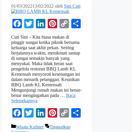
01/03/2022
13/02/2022
oleh
Sini Cuti
Facebook
Twitter
LinkedIn
Pinterest
Copy
Share
Link
Cuti Sini – Kita biasa makan di
pinggir sungai ketika piknik bersama
keluarga saat akhir pekan. Seiring
berjalannya waktu, menikmati santap
di sungai semakin banyak yang
menyukai. Maka tidak heran saat
pengelola restoran BBQ Lamb KL
Kemensah menyoroti kesenangan ini
dalam menarik pelanggan. Keunikan
BBQ Lamb KL Kemensah
Mengunjungi rumah makan ini benar-
benar mengingatkan pada …
Baca
Selengkapnya
Facebook
Twitter
LinkedIn
Pinterest
Copy
Share
Link
Kategori
Wisata Kuliner
Tinggalkan