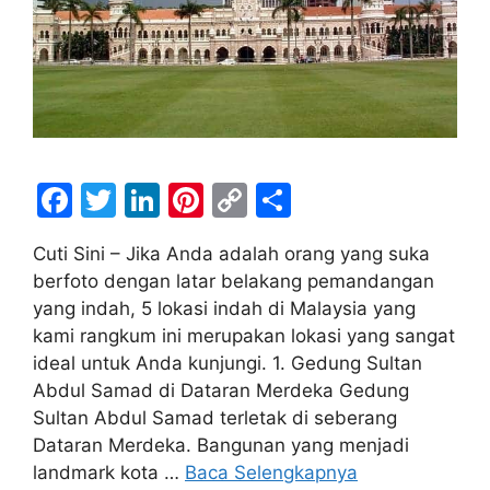
F
T
Li
Pi
C
S
a
w
n
nt
o
h
Cuti Sini – Jika Anda adalah orang yang suka
c
itt
k
er
p
ar
berfoto dengan latar belakang pemandangan
e
er
e
e
y
e
yang indah, 5 lokasi indah di Malaysia yang
b
dI
st
Li
kami rangkum ini merupakan lokasi yang sangat
ideal untuk Anda kunjungi. 1. Gedung Sultan
o
n
n
Abdul Samad di Dataran Merdeka Gedung
o
k
Sultan Abdul Samad terletak di seberang
k
Dataran Merdeka. Bangunan yang menjadi
landmark kota …
Baca Selengkapnya