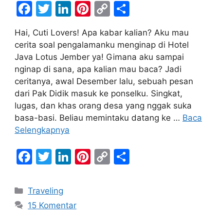
F
T
Li
Pi
C
S
a
w
n
nt
o
h
Hai, Cuti Lovers! Apa kabar kalian? Aku mau
c
itt
k
er
p
ar
cerita soal pengalamanku menginap di Hotel
e
er
e
e
y
e
Java Lotus Jember ya! Gimana aku sampai
b
dI
st
Li
nginap di sana, apa kalian mau baca? Jadi
ceritanya, awal Desember lalu, sebuah pesan
o
n
n
dari Pak Didik masuk ke ponselku. Singkat,
o
k
lugas, dan khas orang desa yang nggak suka
k
basa-basi. Beliau memintaku datang ke …
Baca
Selengkapnya
F
T
Li
Pi
C
S
a
w
n
nt
o
h
c
itt
k
er
p
ar
Kategori
Traveling
e
er
e
e
y
e
15 Komentar