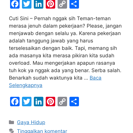
F
T
Li
Pi
C
S
a
w
n
nt
o
h
Cuti Sini – Pernah nggak sih Teman-teman
c
itt
k
er
p
ar
merasa jenuh dalam pekerjaan? Please, jangan
e
er
e
e
y
e
menjawab dengan selalu ya. Karena pekerjaan
b
dI
st
Li
adalah tanggung jawab yang harus
terselesaikan dengan baik. Tapi, memang sih
o
n
n
ada masanya kita merasa pikiran kita sudah
o
k
overload. Mau mengerjakan apapun rasanya
k
tuh kok ya nggak ada yang benar. Serba salah.
Benarkah sudah waktunya kita …
Baca
Selengkapnya
F
T
Li
Pi
C
S
a
w
n
nt
o
h
c
itt
k
er
p
ar
Kategori
Gaya Hidup
e
er
e
e
y
e
Tinggalkan komentar