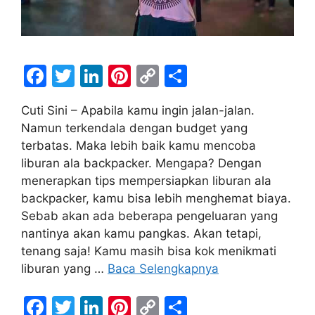
F
T
Li
Pi
C
S
a
w
n
nt
o
h
Cuti Sini – Apabila kamu ingin jalan-jalan.
c
itt
k
er
p
ar
Namun terkendala dengan budget yang
e
er
e
e
y
e
terbatas. Maka lebih baik kamu mencoba
b
dI
st
Li
liburan ala backpacker. Mengapa? Dengan
menerapkan tips mempersiapkan liburan ala
o
n
n
backpacker, kamu bisa lebih menghemat biaya.
o
k
Sebab akan ada beberapa pengeluaran yang
k
nantinya akan kamu pangkas. Akan tetapi,
tenang saja! Kamu masih bisa kok menikmati
liburan yang …
Baca Selengkapnya
F
T
Li
Pi
C
S