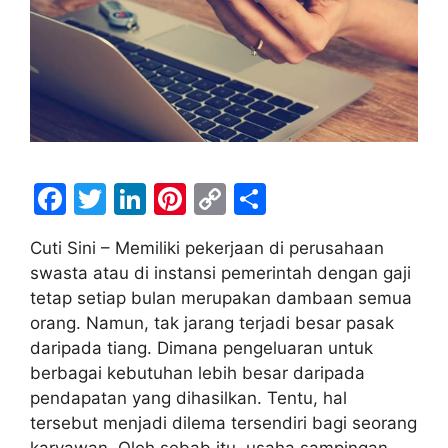
F
T
Li
Pi
C
S
a
w
n
nt
o
h
Cuti Sini – Memiliki pekerjaan di perusahaan
c
itt
k
er
p
ar
swasta atau di instansi pemerintah dengan gaji
e
er
e
e
y
e
tetap setiap bulan merupakan dambaan semua
b
dI
st
Li
orang. Namun, tak jarang terjadi besar pasak
daripada tiang. Dimana pengeluaran untuk
o
n
n
berbagai kebutuhan lebih besar daripada
o
k
pendapatan yang dihasilkan. Tentu, hal
k
tersebut menjadi dilema tersendiri bagi seorang