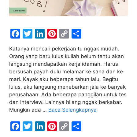
F
T
Li
Pi
C
S
a
w
n
nt
o
h
Katanya mencari pekerjaan tu nggak mudah.
c
itt
k
er
p
ar
Orang yang baru lulus kuliah belum tentu akan
e
er
e
e
y
e
langsung mendapatkan kerja idaman. Harus
b
dI
st
Li
bersusah payah dulu melamar ke sana dan ke
mari. Kayak aku beberapa tahun lalu. Begitu
o
n
n
lulus, aku langsung menebarkan jala ke banyak
o
k
perusahaan. Ada beberapa panggilan untuk tes
k
dan interview. Lainnya hilang nggak berkabar.
Mungkin ada …
Baca Selengkapnya
F
T
Li
Pi
C
S
a
w
n
nt
o
h