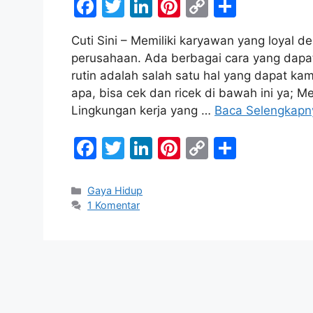
F
T
Li
Pi
C
S
a
w
n
nt
o
h
Cuti Sini – Memiliki karyawan yang loyal d
c
itt
k
er
p
ar
perusahaan. Ada berbagai cara yang dapa
e
er
e
e
y
e
rutin adalah salah satu hal yang dapat ka
b
dI
st
Li
apa, bisa cek dan ricek di bawah ini ya
Lingkungan kerja yang …
Baca Selengkapn
o
n
n
o
k
F
T
Li
Pi
C
S
k
a
w
n
nt
o
h
c
itt
k
er
p
ar
Kategori
Gaya Hidup
1 Komentar
e
er
e
e
y
e
b
dI
st
Li
o
n
n
o
k
k