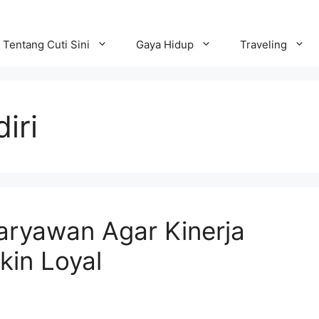
Tentang Cuti Sini
Gaya Hidup
Traveling
iri
aryawan Agar Kinerja
in Loyal