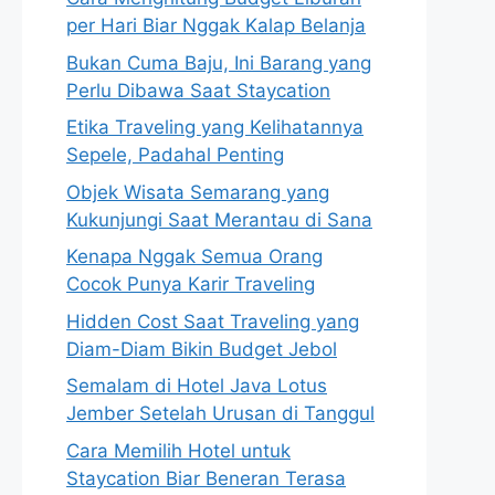
per Hari Biar Nggak Kalap Belanja
Bukan Cuma Baju, Ini Barang yang
Perlu Dibawa Saat Staycation
Etika Traveling yang Kelihatannya
Sepele, Padahal Penting
Objek Wisata Semarang yang
Kukunjungi Saat Merantau di Sana
Kenapa Nggak Semua Orang
Cocok Punya Karir Traveling
Hidden Cost Saat Traveling yang
Diam-Diam Bikin Budget Jebol
Semalam di Hotel Java Lotus
Jember Setelah Urusan di Tanggul
Cara Memilih Hotel untuk
Staycation Biar Beneran Terasa