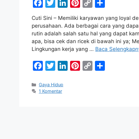
F
T
Li
Pi
C
S
a
w
n
nt
o
h
Cuti Sini – Memiliki karyawan yang loyal d
c
itt
k
er
p
ar
perusahaan. Ada berbagai cara yang dapa
e
er
e
e
y
e
rutin adalah salah satu hal yang dapat ka
b
dI
st
Li
apa, bisa cek dan ricek di bawah ini ya
Lingkungan kerja yang …
Baca Selengkapn
o
n
n
o
k
F
T
Li
Pi
C
S
k
a
w
n
nt
o
h
c
itt
k
er
p
ar
Kategori
Gaya Hidup
1 Komentar
e
er
e
e
y
e
b
dI
st
Li
o
n
n
o
k
k