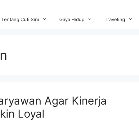
Tentang Cuti Sini
Gaya Hidup
Traveling
an
aryawan Agar Kinerja
in Loyal