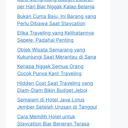
per Hari Biar Nggak Kalap Belanja
Bukan Cuma Baju, Ini Barang yang
Perlu Dibawa Saat Staycation
Etika Traveling yang Kelihatannya
Sepele, Padahal Penting
Objek Wisata Semarang yang
Kukunjungi Saat Merantau di Sana
Kenapa Nggak Semua Orang
Cocok Punya Karir Traveling
Hidden Cost Saat Traveling yang
Diam-Diam Bikin Budget Jebol
Semalam di Hotel Java Lotus
Jember Setelah Urusan di Tanggul
Cara Memilih Hotel untuk
Staycation Biar Beneran Terasa