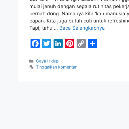
c
itt
k
er
p
ar
mulai jenuh dengan segala rutinitas peker
e
er
e
e
y
e
pernah dong. Namanya kita ‘kan manusia 
b
dI
st
Li
papan. Kita juga butuh cuti untuk refreshi
Tapi, tahu …
Baca Selengkapnya
o
n
n
o
k
F
T
Li
Pi
C
S
k
a
w
n
nt
o
h
c
itt
k
er
p
ar
Kategori
Gaya Hidup
Tinggalkan komentar
e
er
e
e
y
e
b
dI
st
Li
o
n
n
o
k
k