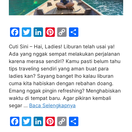
F
T
Li
Pi
C
S
a
w
n
nt
o
h
Cuti Sini – Hai, Ladies! Liburan telah usai ya!
c
itt
k
er
p
ar
Ada yang nggak sempat melakukan perjalanan
e
er
e
e
y
e
karena merasa sendiri? Kamu pasti belum tahu
b
dI
st
Li
tips traveling sendiri yang aman buat para
ladies kan? Sayang banget lho kalau liburan
o
n
n
cuma kita habiskan dengan rebahan doang.
o
k
Emang nggak pingin refreshing? Menghabiskan
k
waktu di tempat baru. Agar pikiran kembali
segar …
Baca Selengkapnya
F
T
Li
Pi
C
S
a
w
n
nt
o
h