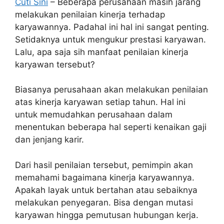
Cuti Sini
– Beberapa perusahaan masih jarang
c
itt
k
er
p
ar
melakukan penilaian kinerja terhadap
e
er
e
e
y
e
karyawannya. Padahal ini hal ini sangat penting.
b
dI
st
Li
Setidaknya untuk mengukur prestasi karyawan.
Lalu, apa saja sih manfaat penilaian kinerja
o
n
n
karyawan tersebut?
o
k
k
Biasanya perusahaan akan melakukan penilaian
atas kinerja karyawan setiap tahun. Hal ini
untuk memudahkan perusahaan dalam
menentukan beberapa hal seperti kenaikan gaji
dan jenjang karir.
Dari hasil penilaian tersebut, pemimpin akan
memahami bagaimana kinerja karyawannya.
Apakah layak untuk bertahan atau sebaiknya
melakukan penyegaran. Bisa dengan mutasi
karyawan hingga pemutusan hubungan kerja.