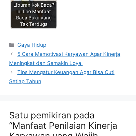
Liburan Kok Baca?
Ini Lho Manfaat
Baca Buku yang
Tak Terduga
Kategori
Gaya Hidup
5 Cara Memotivasi Karyawan Agar Kinerja
Meningkat dan Semakin Loyal
Tips Mengatur Keuangan Agar Bisa Cuti
Setiap Tahun
Satu pemikiran pada
“Manfaat Penilaian Kinerja
Karyawan yang Wajib