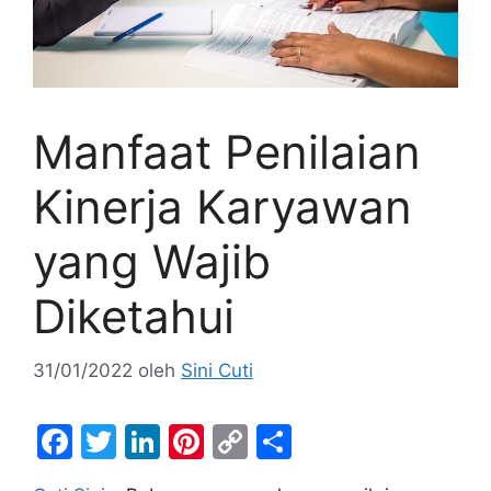
Manfaat Penilaian
Kinerja Karyawan
yang Wajib
Diketahui
31/01/2022
oleh
Sini Cuti
F
T
Li
Pi
C
S
a
w
n
nt
o
h