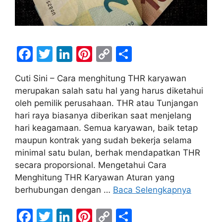
F
T
Li
Pi
C
S
a
w
n
nt
o
h
Cuti Sini – Cara menghitung THR karyawan
c
itt
k
er
p
ar
merupakan salah satu hal yang harus diketahui
e
er
e
e
y
e
oleh pemilik perusahaan. THR atau Tunjangan
b
dI
st
Li
hari raya biasanya diberikan saat menjelang
hari keagamaan. Semua karyawan, baik tetap
o
n
n
maupun kontrak yang sudah bekerja selama
o
k
minimal satu bulan, berhak mendapatkan THR
k
secara proporsional. Mengetahui Cara
Menghitung THR Karyawan Aturan yang
berhubungan dengan …
Baca Selengkapnya
F
T
Li
Pi
C
S