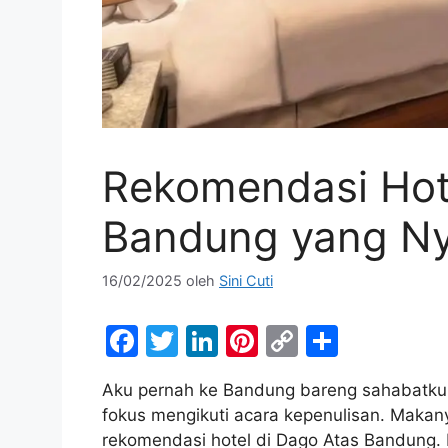
Rekomendasi Hot
Bandung yang N
16/02/2025
oleh
Sini Cuti
F
T
Li
Pi
C
S
a
w
n
nt
o
h
Aku pernah ke Bandung bareng sahabatku 
c
itt
k
er
p
ar
fokus mengikuti acara kepenulisan. Makan
e
er
e
e
y
e
rekomendasi hotel di Dago Atas Bandung. 