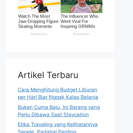
Artikel Terbaru
Cara Menghitung Budget Liburan
per Hari Biar Nggak Kalap Belanja
Bukan Cuma Baju, Ini Barang yang
Perlu Dibawa Saat Staycation
Etika Traveling yang Kelihatannya
Sepele, Padahal Penting