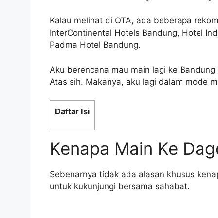
b
dI
st
Li
Kalau melihat di OTA, ada beberapa reko
o
n
n
InterContinental Hotels Bandung, Hotel In
o
k
Padma Hotel Bandung.
k
Aku berencana mau main lagi ke Bandung 
Atas sih. Makanya, aku lagi dalam mode 
Daftar Isi
Kenapa Main Ke Dag
Sebenarnya tidak ada alasan khusus kena
untuk kukunjungi bersama sahabat.